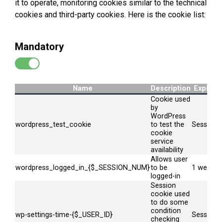
it to operate, monitoring cookies similar to the technical
cookies and third-party cookies. Here is the cookie list:
Mandatory
Name
Description
Expire
Cookie used
by
WordPress
wordpress_test_cookie
to test the
Session
cookie
service
availability
Allows user
wordpress_logged_in_{$_SESSION_NUM}
to be
1 week
logged-in
Session
cookie used
to do some
condition
wp-settings-time-{$_USER_ID}
Session
checking