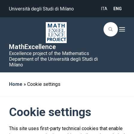
Università degli Studi di Milano
ITA
ENG
T
o
g
g
MathExcellence
l
Excellence project of the Mathematics
e
n
Department of the Università degli Studi di
a
Milano
v
i
g
a
Home
»
Cookie settings
t
i
o
n
Cookie settings
This site uses first-party technical cookies that enable